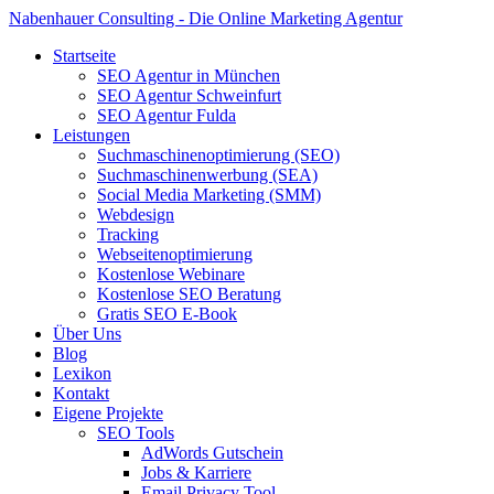
Nabenhauer Consulting - Die Online Marketing Agentur
Startseite
SEO Agentur in München
SEO Agentur Schweinfurt
SEO Agentur Fulda
Leistungen
Suchmaschinenoptimierung (SEO)
Suchmaschinenwerbung (SEA)
Social Media Marketing (SMM)
Webdesign
Tracking
Webseitenoptimierung
Kostenlose Webinare
Kostenlose SEO Beratung
Gratis SEO E-Book
Über Uns
Blog
Lexikon
Kontakt
Eigene Projekte
SEO Tools
AdWords Gutschein
Jobs & Karriere
Email Privacy Tool