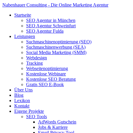
Nabenhauer Consulting - Die Online Marketing Agentur
Startseite
SEO Agentur in München
SEO Agentur Schweinfurt
SEO Agentur Fulda
Leistungen
Suchmaschinenoptimierung (SEO)
Suchmaschinenwerbung (SEA)
Social Media Marketing (SMM)
Webdesign
Tracking
Webseitenoptimierung
Kostenlose Webinare
Kostenlose SEO Beratung
Gratis SEO E-Book
Über Uns
Blog
Lexikon
Kontakt
Eigene Projekte
SEO Tools
AdWords Gutschein
Jobs & Karriere
Email Privacy Tool