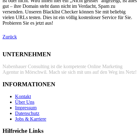
ist oder nicht. Wird Ihnen hier ein „Nicht gelistet“ angezeigt, ist alles
gut – ihre Domain steht dann nicht im Verdacht, Spam zu
versenden. Unseren Blacklist Checker können Sie mit beliebig
vielen URLs testen. Dies ist ein völlig kostenloser Service für Sie.
Probieren Sie es jetzt aus!
Zurück
UNTERNEHMEN
Nabenhauer Consulting ist die kompetente Online Marketing
Agentur in Mörschwil. Mach sie sich mit uns auf den Weg ins Netz!
INFORMATIONEN
Kontakt
Über Uns
Impressum
Datenschutz
Jobs & Karriere
Hilfreiche Links