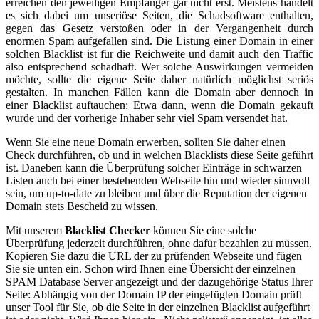
erreichen den jeweiligen Empfänger gar nicht erst. Meistens handelt
es sich dabei um unseriöse Seiten, die Schadsoftware enthalten,
gegen das Gesetz verstoßen oder in der Vergangenheit durch
enormen Spam aufgefallen sind. Die Listung einer Domain in einer
solchen Blacklist ist für die Reichweite und damit auch den Traffic
also entsprechend schadhaft. Wer solche Auswirkungen vermeiden
möchte, sollte die eigene Seite daher natürlich möglichst seriös
gestalten. In manchen Fällen kann die Domain aber dennoch in
einer Blacklist auftauchen: Etwa dann, wenn die Domain gekauft
wurde und der vorherige Inhaber sehr viel Spam versendet hat.
Wenn Sie eine neue Domain erwerben, sollten Sie daher einen
Check durchführen, ob und in welchen Blacklists diese Seite geführt
ist. Daneben kann die Überprüfung solcher Einträge in schwarzen
Listen auch bei einer bestehenden Webseite hin und wieder sinnvoll
sein, um up-to-date zu bleiben und über die Reputation der eigenen
Domain stets Bescheid zu wissen.
Mit unserem
Blacklist Checker
können Sie eine solche
Überprüfung jederzeit durchführen, ohne dafür bezahlen zu müssen.
Kopieren Sie dazu die URL der zu prüfenden Webseite und fügen
Sie sie unten ein. Schon wird Ihnen eine Übersicht der einzelnen
SPAM Database Server angezeigt und der dazugehörige Status Ihrer
Seite: Abhängig von der Domain IP der eingefügten Domain prüft
unser Tool für Sie, ob die Seite in der einzelnen Blacklist aufgeführt