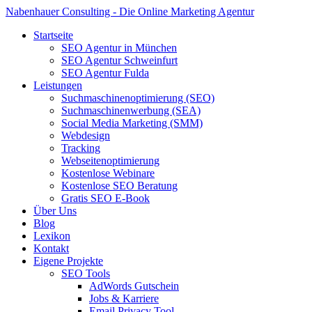
Nabenhauer Consulting - Die Online Marketing Agentur
Startseite
SEO Agentur in München
SEO Agentur Schweinfurt
SEO Agentur Fulda
Leistungen
Suchmaschinenoptimierung (SEO)
Suchmaschinenwerbung (SEA)
Social Media Marketing (SMM)
Webdesign
Tracking
Webseitenoptimierung
Kostenlose Webinare
Kostenlose SEO Beratung
Gratis SEO E-Book
Über Uns
Blog
Lexikon
Kontakt
Eigene Projekte
SEO Tools
AdWords Gutschein
Jobs & Karriere
Email Privacy Tool