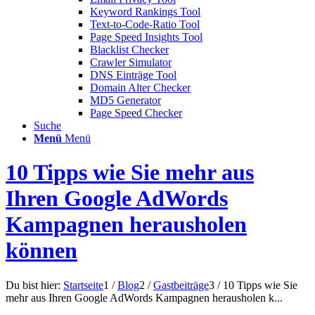
Keyword Rankings Tool
Text-to-Code-Ratio Tool
Page Speed Insights Tool
Blacklist Checker
Crawler Simulator
DNS Einträge Tool
Domain Alter Checker
MD5 Generator
Page Speed Checker
Suche
Menü
Menü
10 Tipps wie Sie mehr aus
Ihren Google AdWords
Kampagnen herausholen
können
Du bist hier:
Startseite
1
/
Blog
2
/
Gastbeiträge
3
/
10 Tipps wie Sie
mehr aus Ihren Google AdWords Kampagnen herausholen k...