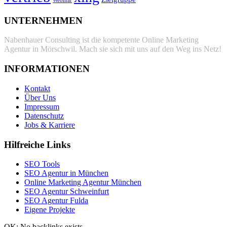
Webinar
UNTERNEHMEN
Nabenhauer Consulting ist die kompetente Online Marketing
Agentur in Mörschwil. Mach sie sich mit uns auf den Weg ins Netz!
INFORMATIONEN
Kontakt
Über Uns
Impressum
Datenschutz
Jobs & Karriere
Hilfreiche Links
SEO Tools
SEO Agentur in München
Online Marketing Agentur München
SEO Agentur Schweinfurt
SEO Agentur Fulda
Eigene Projekte
OK: No backlinks exists