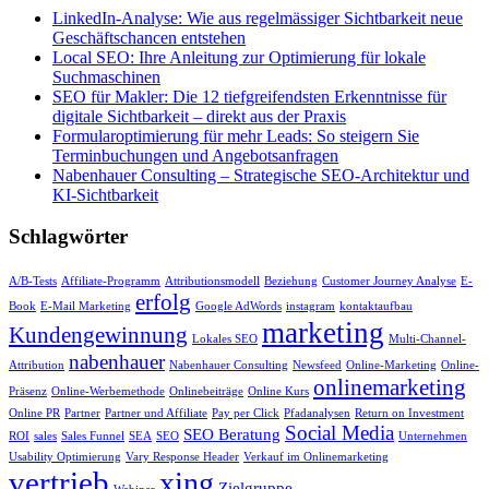
LinkedIn-Analyse: Wie aus regelmässiger Sichtbarkeit neue
Geschäftschancen entstehen
Local SEO: Ihre Anleitung zur Optimierung für lokale
Suchmaschinen
SEO für Makler: Die 12 tiefgreifendsten Erkenntnisse für
digitale Sichtbarkeit – direkt aus der Praxis
Formularoptimierung für mehr Leads: So steigern Sie
Terminbuchungen und Angebotsanfragen
Nabenhauer Consulting – Strategische SEO-Architektur und
KI-Sichtbarkeit
Schlagwörter
A/B-Tests
Affiliate-Programm
Attributionsmodell
Beziehung
Customer Journey Analyse
E-
erfolg
Book
E-Mail Marketing
Google AdWords
instagram
kontaktaufbau
marketing
Kundengewinnung
Lokales SEO
Multi-Channel-
nabenhauer
Attribution
Nabenhauer Consulting
Newsfeed
Online-Marketing
Online-
onlinemarketing
Präsenz
Online-Werbemethode
Onlinebeiträge
Online Kurs
Online PR
Partner
Partner und Affiliate
Pay per Click
Pfadanalysen
Return on Investment
Social Media
SEO Beratung
ROI
sales
Sales Funnel
SEA
SEO
Unternehmen
Usability Optimierung
Vary Response Header
Verkauf im Onlinemarketing
vertrieb
xing
Zielgruppe