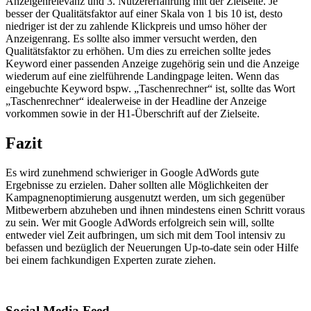
Anzeigenrelevanz und 3. Nutzererfahrung mit der Zielseite. Je
besser der Qualitätsfaktor auf einer Skala von 1 bis 10 ist, desto
niedriger ist der zu zahlende Klickpreis und umso höher der
Anzeigenrang. Es sollte also immer versucht werden, den
Qualitätsfaktor zu erhöhen. Um dies zu erreichen sollte jedes
Keyword einer passenden Anzeige zugehörig sein und die Anzeige
wiederum auf eine zielführende Landingpage leiten. Wenn das
eingebuchte Keyword bspw. „Taschenrechner“ ist, sollte das Wort
„Taschenrechner“ idealerweise in der Headline der Anzeige
vorkommen sowie in der H1-Überschrift auf der Zielseite.
Fazit
Es wird zunehmend schwieriger in Google AdWords gute
Ergebnisse zu erzielen. Daher sollten alle Möglichkeiten der
Kampagnenoptimierung ausgenutzt werden, um sich gegenüber
Mitbewerbern abzuheben und ihnen mindestens einen Schritt voraus
zu sein. Wer mit Google AdWords erfolgreich sein will, sollte
entweder viel Zeit aufbringen, um sich mit dem Tool intensiv zu
befassen und bezüglich der Neuerungen Up-to-date sein oder Hilfe
bei einem fachkundigen Experten zurate ziehen.
Social Media Feed