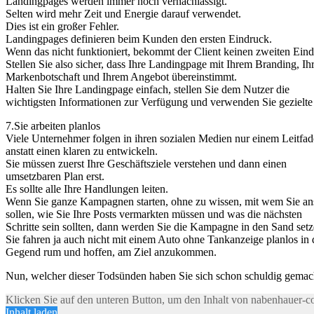
Landingpages werden immer noch vernachlässigt.
Selten wird mehr Zeit und Energie darauf verwendet.
Dies ist ein großer Fehler.
Landingpages definieren beim Kunden den ersten Eindruck.
Wenn das nicht funktioniert, bekommt der Client keinen zweiten Eind
Stellen Sie also sicher, dass Ihre Landingpage mit Ihrem Branding, Ih
Markenbotschaft und Ihrem Angebot übereinstimmt.
Halten Sie Ihre Landingpage einfach, stellen Sie dem Nutzer die
wichtigsten Informationen zur Verfügung und verwenden Sie gezielt
7.Sie arbeiten planlos
Viele Unternehmer folgen in ihren sozialen Medien nur einem Leitfad
anstatt einen klaren zu entwickeln.
Sie müssen zuerst Ihre Geschäftsziele verstehen und dann einen
umsetzbaren Plan erst.
Es sollte alle Ihre Handlungen leiten.
Wenn Sie ganze Kampagnen starten, ohne zu wissen, mit wem Sie an
sollen, wie Sie Ihre Posts vermarkten müssen und was die nächsten
Schritte sein sollten, dann werden Sie die Kampagne in den Sand setz
Sie fahren ja auch nicht mit einem Auto ohne Tankanzeige planlos in 
Gegend rum und hoffen, am Ziel anzukommen.
Nun, welcher dieser Todsünden haben Sie sich schon schuldig gemac
Klicken Sie auf den unteren Button, um den Inhalt von nabenhauer-c
Inhalt laden