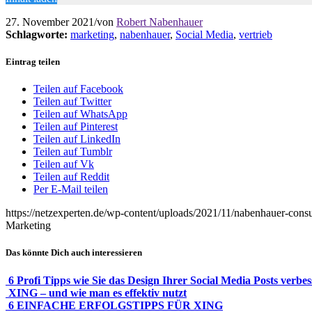
27. November 2021
/
von
Robert Nabenhauer
Schlagworte:
marketing
,
nabenhauer
,
Social Media
,
vertrieb
Eintrag teilen
Teilen auf Facebook
Teilen auf Twitter
Teilen auf WhatsApp
Teilen auf Pinterest
Teilen auf LinkedIn
Teilen auf Tumblr
Teilen auf Vk
Teilen auf Reddit
Per E-Mail teilen
https://netzexperten.de/wp-content/uploads/2021/11/nabenhauer-consu
Marketing
Das könnte Dich auch interessieren
6 Profi Tipps wie Sie das Design Ihrer Social Media Posts verbe
XING – und wie man es effektiv nutzt
6 EINFACHE ERFOLGSTIPPS FÜR XING