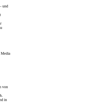
 – und
t
r
zu
l Media
n von
h.
nd in