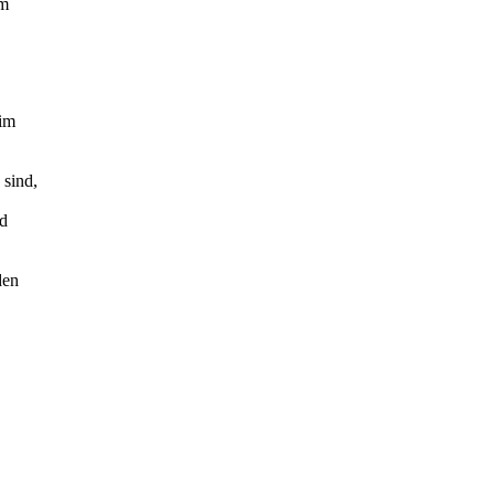
um
 im
 sind,
nd
den