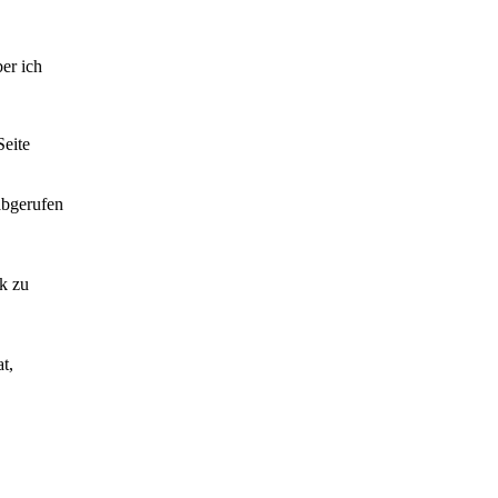
er ich
Seite
abgerufen
k zu
t,