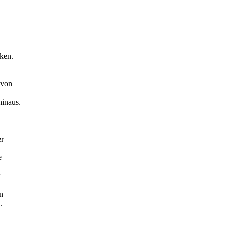
ken.
 von
hinaus.
er
e
n
.