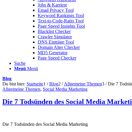
Jobs & Karriere
Email Privacy Tool
Keyword Rankings Tool
Text-to-Code-Ratio Tool
Page Speed Insights Tool
Blacklist Checker
Crawler Simulator
DNS Einträge Tool
Domain Alter Checker
MD5 Generator
Page Speed Checker
Suche
Menü
Menü
Blog
Du bist hier:
Startseite
1
/
Blog
2
/
Allgemeine Themen
3
/
Die 7 Todsü
Allgemeine Themen
,
Social Media Marketing
Die 7 Todsünden des Social Media Market
Die 7 Todsünden des Social Media Marketing