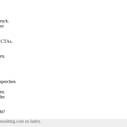
ruck.
rer
e CTAs.
en,
sprechen
en.
der
ht?
onsulting.com zu laden.