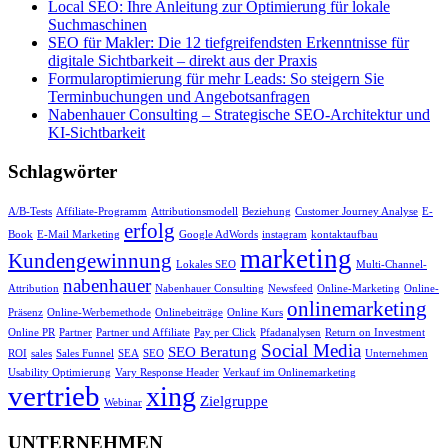
Local SEO: Ihre Anleitung zur Optimierung für lokale
Suchmaschinen
SEO für Makler: Die 12 tiefgreifendsten Erkenntnisse für
digitale Sichtbarkeit – direkt aus der Praxis
Formularoptimierung für mehr Leads: So steigern Sie
Terminbuchungen und Angebotsanfragen
Nabenhauer Consulting – Strategische SEO-Architektur und
KI-Sichtbarkeit
Schlagwörter
A/B-Tests
Affiliate-Programm
Attributionsmodell
Beziehung
Customer Journey Analyse
E-
erfolg
Book
E-Mail Marketing
Google AdWords
instagram
kontaktaufbau
marketing
Kundengewinnung
Lokales SEO
Multi-Channel-
nabenhauer
Attribution
Nabenhauer Consulting
Newsfeed
Online-Marketing
Online-
onlinemarketing
Präsenz
Online-Werbemethode
Onlinebeiträge
Online Kurs
Online PR
Partner
Partner und Affiliate
Pay per Click
Pfadanalysen
Return on Investment
Social Media
SEO Beratung
ROI
sales
Sales Funnel
SEA
SEO
Unternehmen
Usability Optimierung
Vary Response Header
Verkauf im Onlinemarketing
vertrieb
xing
Zielgruppe
Webinar
UNTERNEHMEN