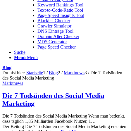
Keyword Rankings Tool
Text-to-Code-Ratio Tool
Page Speed Insights Tool
Blacklist Checker
Crawler Simulator
DNS Einträge Tool
Domain Alter Checker
MD5 Generator
Page Speed Checker
Suche
Menü
Menü
Blog
Du bist hier:
Startseite
1
/
Blog
2
/
Marktnews
3
/
Die 7 Todsünden
des Social Media Marketing
Marktnews
Die 7 Todsünden des Social Media
Marketing
Die 7 Todsünden des Social Media Marketing Wenn man bedenkt,
dass täglich 1,85 Milliarden Facebook-Nutzer, 1…
Der Beitrag Die 7 Todsünden des Social Media Marketing erschien