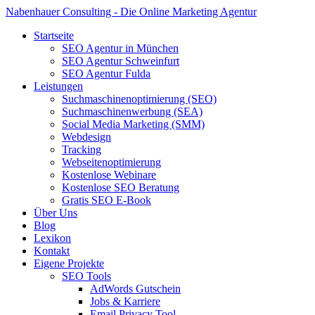
Nabenhauer Consulting - Die Online Marketing Agentur
Startseite
SEO Agentur in München
SEO Agentur Schweinfurt
SEO Agentur Fulda
Leistungen
Suchmaschinenoptimierung (SEO)
Suchmaschinenwerbung (SEA)
Social Media Marketing (SMM)
Webdesign
Tracking
Webseitenoptimierung
Kostenlose Webinare
Kostenlose SEO Beratung
Gratis SEO E-Book
Über Uns
Blog
Lexikon
Kontakt
Eigene Projekte
SEO Tools
AdWords Gutschein
Jobs & Karriere
Email Privacy Tool