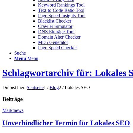
Keyword Rankings Tool
Text-to-Code-Ratio Tool
Page Speed Insights Tool
Blacklist Checker
Crawler Simulator
DNS Einträge Tool
Domain Alter Checker
MD5 Generator
Page Speed Checker
Suche
Menü
Menü
Schlagwortarchiv für: Lokales
Du bist hier:
Startseite
1
/
Blog
2
/
Lokales SEO
Beiträge
Marktnews
Unverbindlicher Termin für Lokales SEO