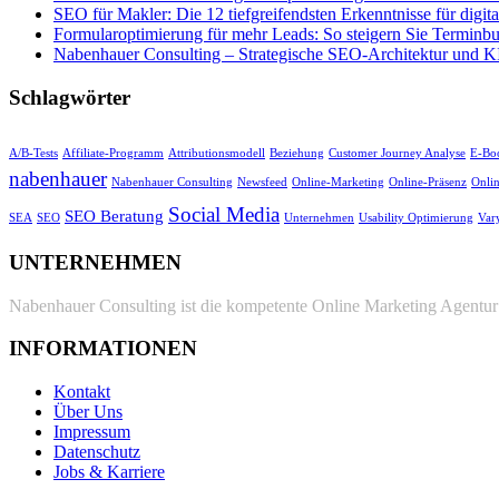
SEO für Makler: Die 12 tiefgreifendsten Erkenntnisse für digital
Formularoptimierung für mehr Leads: So steigern Sie Termin
Nabenhauer Consulting – Strategische SEO-Architektur und KI
Schlagwörter
A/B-Tests
Affiliate-Programm
Attributionsmodell
Beziehung
Customer Journey Analyse
E-Bo
nabenhauer
Nabenhauer Consulting
Newsfeed
Online-Marketing
Online-Präsenz
Onli
Social Media
SEO Beratung
SEA
SEO
Unternehmen
Usability Optimierung
Var
UNTERNEHMEN
Nabenhauer Consulting ist die kompetente Online Marketing Agentur 
INFORMATIONEN
Kontakt
Über Uns
Impressum
Datenschutz
Jobs & Karriere