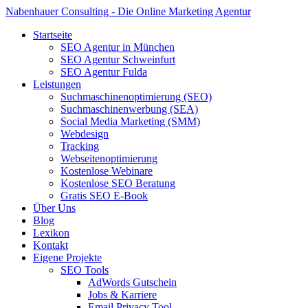
Nabenhauer Consulting - Die Online Marketing Agentur
Startseite
SEO Agentur in München
SEO Agentur Schweinfurt
SEO Agentur Fulda
Leistungen
Suchmaschinenoptimierung (SEO)
Suchmaschinenwerbung (SEA)
Social Media Marketing (SMM)
Webdesign
Tracking
Webseitenoptimierung
Kostenlose Webinare
Kostenlose SEO Beratung
Gratis SEO E-Book
Über Uns
Blog
Lexikon
Kontakt
Eigene Projekte
SEO Tools
AdWords Gutschein
Jobs & Karriere
Email Privacy Tool