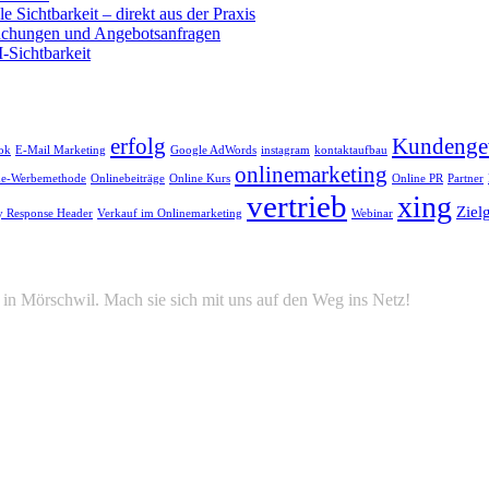
e Sichtbarkeit – direkt aus der Praxis
buchungen und Angebotsanfragen
-Sichtbarkeit
erfolg
Kundenge
ok
E-Mail Marketing
Google AdWords
instagram
kontaktaufbau
onlinemarketing
ne-Werbemethode
Onlinebeiträge
Online Kurs
Online PR
Partner
vertrieb
xing
Ziel
y Response Header
Verkauf im Onlinemarketing
Webinar
in Mörschwil. Mach sie sich mit uns auf den Weg ins Netz!