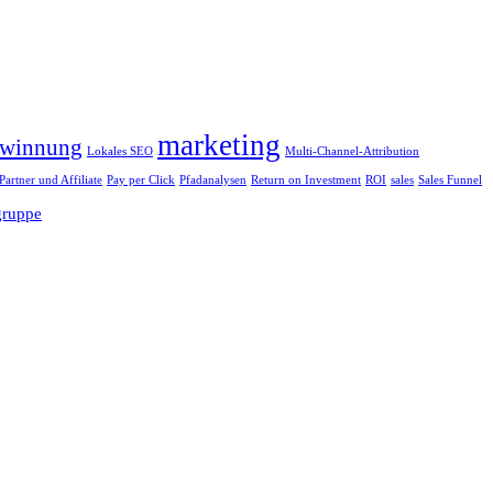
marketing
winnung
Lokales SEO
Multi-Channel-Attribution
Partner und Affiliate
Pay per Click
Pfadanalysen
Return on Investment
ROI
sales
Sales Funnel
gruppe