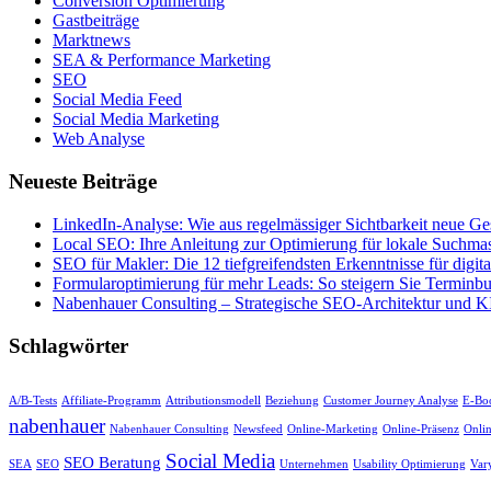
Conversion Optimierung
Gastbeiträge
Marktnews
SEA & Performance Marketing
SEO
Social Media Feed
Social Media Marketing
Web Analyse
Neueste Beiträge
LinkedIn-Analyse: Wie aus regelmässiger Sichtbarkeit neue Ge
Local SEO: Ihre Anleitung zur Optimierung für lokale Suchma
SEO für Makler: Die 12 tiefgreifendsten Erkenntnisse für digital
Formularoptimierung für mehr Leads: So steigern Sie Termin
Nabenhauer Consulting – Strategische SEO-Architektur und KI
Schlagwörter
A/B-Tests
Affiliate-Programm
Attributionsmodell
Beziehung
Customer Journey Analyse
E-Bo
nabenhauer
Nabenhauer Consulting
Newsfeed
Online-Marketing
Online-Präsenz
Onli
Social Media
SEO Beratung
SEA
SEO
Unternehmen
Usability Optimierung
Var