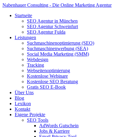
Nabenhauer Consulting - Die Online Marketing Agentur
Startseite
SEO Agentur in München
SEO Agentur Schweinfurt
SEO Agentur Fulda
Leistungen
Suchmaschinenoptimierung (SEO)
Suchmaschinenwerbung (SEA)
Social Media Marketing (SMM)
Webdesign
Tracking
Webseitenoptimierung
Kostenlose Webinare
Kostenlose SEO Beratung
Gratis SEO E-Book
Über Uns
Blog
Lexikon
Kontakt
Eigene Projekte
SEO Tools
AdWords Gutschein
Jobs & Karriere
Email Privacy Tool