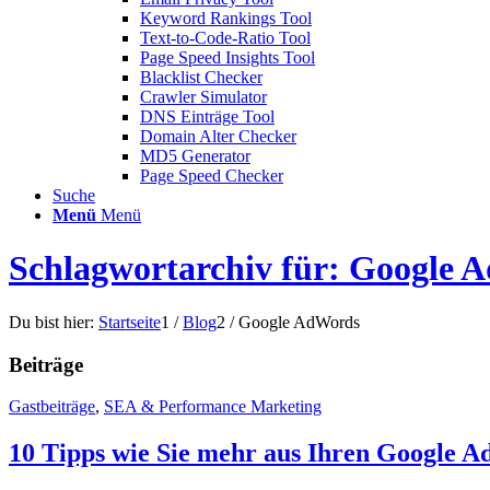
Keyword Rankings Tool
Text-to-Code-Ratio Tool
Page Speed Insights Tool
Blacklist Checker
Crawler Simulator
DNS Einträge Tool
Domain Alter Checker
MD5 Generator
Page Speed Checker
Suche
Menü
Menü
Schlagwortarchiv für: Google 
Du bist hier:
Startseite
1
/
Blog
2
/
Google AdWords
Beiträge
Gastbeiträge
,
SEA & Performance Marketing
10 Tipps wie Sie mehr aus Ihren Google