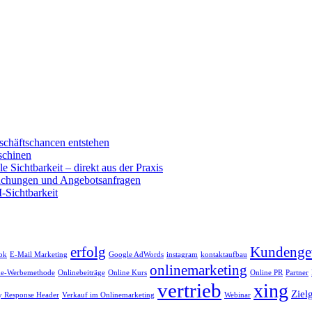
schäftschancen entstehen
schinen
e Sichtbarkeit – direkt aus der Praxis
buchungen und Angebotsanfragen
-Sichtbarkeit
erfolg
Kundenge
ok
E-Mail Marketing
Google AdWords
instagram
kontaktaufbau
onlinemarketing
ne-Werbemethode
Onlinebeiträge
Online Kurs
Online PR
Partner
vertrieb
xing
Ziel
y Response Header
Verkauf im Onlinemarketing
Webinar