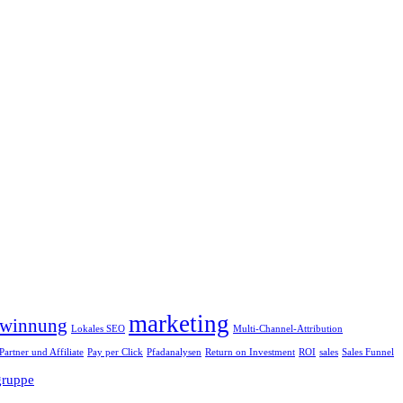
marketing
winnung
Lokales SEO
Multi-Channel-Attribution
Partner und Affiliate
Pay per Click
Pfadanalysen
Return on Investment
ROI
sales
Sales Funnel
gruppe