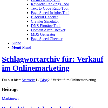
Keyword Rankings Tool
Text-to-Code-Ratio Tool
Page Speed Insights Tool
Blacklist Checker
Crawler Simulator
DNS Einträge Tool
Domain Alter Checker
MD5 Generator
Page Speed Checker
Suche
Menü
Menü
Schlagwortarchiv für: Verkauf
im Onlinemarketing
Du bist hier:
Startseite
1
/
Blog
2
/
Verkauf im Onlinemarketing
Beiträge
Marktnews