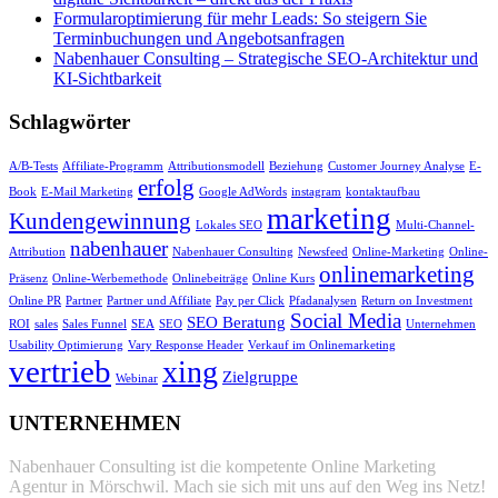
Formularoptimierung für mehr Leads: So steigern Sie
Terminbuchungen und Angebotsanfragen
Nabenhauer Consulting – Strategische SEO-Architektur und
KI-Sichtbarkeit
Schlagwörter
A/B-Tests
Affiliate-Programm
Attributionsmodell
Beziehung
Customer Journey Analyse
E-
erfolg
Book
E-Mail Marketing
Google AdWords
instagram
kontaktaufbau
marketing
Kundengewinnung
Lokales SEO
Multi-Channel-
nabenhauer
Attribution
Nabenhauer Consulting
Newsfeed
Online-Marketing
Online-
onlinemarketing
Präsenz
Online-Werbemethode
Onlinebeiträge
Online Kurs
Online PR
Partner
Partner und Affiliate
Pay per Click
Pfadanalysen
Return on Investment
Social Media
SEO Beratung
ROI
sales
Sales Funnel
SEA
SEO
Unternehmen
Usability Optimierung
Vary Response Header
Verkauf im Onlinemarketing
vertrieb
xing
Zielgruppe
Webinar
UNTERNEHMEN
Nabenhauer Consulting ist die kompetente Online Marketing
Agentur in Mörschwil. Mach sie sich mit uns auf den Weg ins Netz!