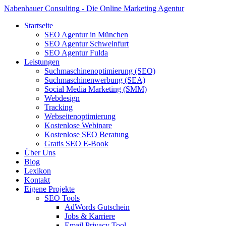
Nabenhauer Consulting - Die Online Marketing Agentur
Startseite
SEO Agentur in München
SEO Agentur Schweinfurt
SEO Agentur Fulda
Leistungen
Suchmaschinenoptimierung (SEO)
Suchmaschinenwerbung (SEA)
Social Media Marketing (SMM)
Webdesign
Tracking
Webseitenoptimierung
Kostenlose Webinare
Kostenlose SEO Beratung
Gratis SEO E-Book
Über Uns
Blog
Lexikon
Kontakt
Eigene Projekte
SEO Tools
AdWords Gutschein
Jobs & Karriere
Email Privacy Tool