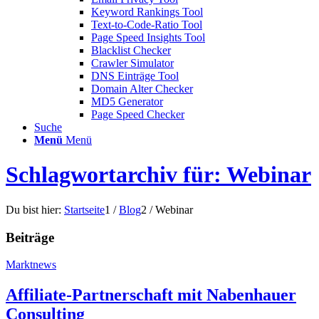
Keyword Rankings Tool
Text-to-Code-Ratio Tool
Page Speed Insights Tool
Blacklist Checker
Crawler Simulator
DNS Einträge Tool
Domain Alter Checker
MD5 Generator
Page Speed Checker
Suche
Menü
Menü
Schlagwortarchiv für: Webinar
Du bist hier:
Startseite
1
/
Blog
2
/
Webinar
Beiträge
Marktnews
Affiliate-Partnerschaft mit Nabenhauer
Consulting