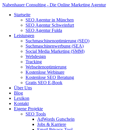
Nabenhauer Consulting - Die Online Marketing Agentur
Startseite
SEO Agentur in München
SEO Agentur Schweinfurt
SEO Agentur Fulda
Leistungen
Suchmaschinenoptimierung (SEO)
Suchmaschinenwerbung (SEA)
Social Media Marketing (SMM)
Webdesign
Tracking
Webseitenoptimierung
Kostenlose Webinare
Kostenlose SEO Beratung
Gratis SEO E-Book
Über Uns
Blog
Lexikon
Kontakt
Eigene Projekte
SEO Tools
AdWords Gutschein
Jobs & Karriere
Email Privacy Tool