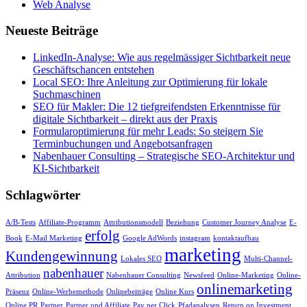
Web Analyse
Neueste Beiträge
LinkedIn-Analyse: Wie aus regelmässiger Sichtbarkeit neue
Geschäftschancen entstehen
Local SEO: Ihre Anleitung zur Optimierung für lokale
Suchmaschinen
SEO für Makler: Die 12 tiefgreifendsten Erkenntnisse für
digitale Sichtbarkeit – direkt aus der Praxis
Formularoptimierung für mehr Leads: So steigern Sie
Terminbuchungen und Angebotsanfragen
Nabenhauer Consulting – Strategische SEO-Architektur und
KI-Sichtbarkeit
Schlagwörter
A/B-Tests
Affiliate-Programm
Attributionsmodell
Beziehung
Customer Journey Analyse
E-
erfolg
Book
E-Mail Marketing
Google AdWords
instagram
kontaktaufbau
marketing
Kundengewinnung
Lokales SEO
Multi-Channel-
nabenhauer
Attribution
Nabenhauer Consulting
Newsfeed
Online-Marketing
Online-
onlinemarketing
Präsenz
Online-Werbemethode
Onlinebeiträge
Online Kurs
Online PR
Partner
Partner und Affiliate
Pay per Click
Pfadanalysen
Return on Investment