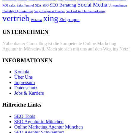
Social Media
SEO Beratung
ROI
sales
Sales Funnel
SEA
SEO
Unternehmen
Usability Optimierung
Vary Response Header
Verkauf im Onlinemarketing
vertrieb
xing
Zielgruppe
Webinar
UNTERNEHMEN
Nabenhauer Consulting ist die kompetente Online Marketing
Agentur in Mörschwil. Mach sie sich mit uns auf den Weg ins Netz!
INFORMATIONEN
Kontakt
Über Uns
Impressum
Datenschutz
Jobs & Karriere
Hilfreiche Links
SEO Tools
SEO Agentur in München
Online Marketing Agentur München
SEO Agentur Schweinfurt