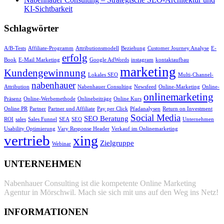
KI-Sichtbarkeit
Schlagwörter
A/B-Tests
Affiliate-Programm
Attributionsmodell
Beziehung
Customer Journey Analyse
E-
erfolg
Book
E-Mail Marketing
Google AdWords
instagram
kontaktaufbau
marketing
Kundengewinnung
Lokales SEO
Multi-Channel-
nabenhauer
Attribution
Nabenhauer Consulting
Newsfeed
Online-Marketing
Online-
onlinemarketing
Präsenz
Online-Werbemethode
Onlinebeiträge
Online Kurs
Online PR
Partner
Partner und Affiliate
Pay per Click
Pfadanalysen
Return on Investment
Social Media
SEO Beratung
ROI
sales
Sales Funnel
SEA
SEO
Unternehmen
Usability Optimierung
Vary Response Header
Verkauf im Onlinemarketing
vertrieb
xing
Zielgruppe
Webinar
UNTERNEHMEN
Nabenhauer Consulting ist die kompetente Online Marketing
Agentur in Mörschwil. Mach sie sich mit uns auf den Weg ins Netz!
INFORMATIONEN