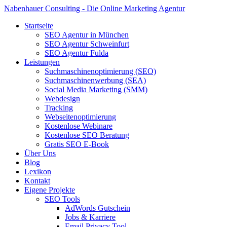
Nabenhauer Consulting - Die Online Marketing Agentur
Startseite
SEO Agentur in München
SEO Agentur Schweinfurt
SEO Agentur Fulda
Leistungen
Suchmaschinenoptimierung (SEO)
Suchmaschinenwerbung (SEA)
Social Media Marketing (SMM)
Webdesign
Tracking
Webseitenoptimierung
Kostenlose Webinare
Kostenlose SEO Beratung
Gratis SEO E-Book
Über Uns
Blog
Lexikon
Kontakt
Eigene Projekte
SEO Tools
AdWords Gutschein
Jobs & Karriere
Email Privacy Tool