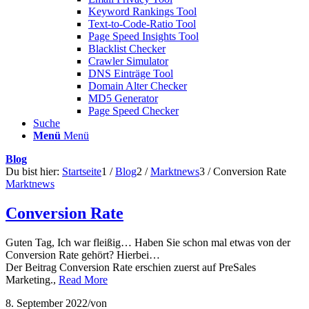
Keyword Rankings Tool
Text-to-Code-Ratio Tool
Page Speed Insights Tool
Blacklist Checker
Crawler Simulator
DNS Einträge Tool
Domain Alter Checker
MD5 Generator
Page Speed Checker
Suche
Menü
Menü
Blog
Du bist hier:
Startseite
1
/
Blog
2
/
Marktnews
3
/
Conversion Rate
Marktnews
Conversion Rate
Guten Tag, Ich war fleißig… Haben Sie schon mal etwas von der
Conversion Rate gehört? Hierbei…
Der Beitrag Conversion Rate erschien zuerst auf PreSales
Marketing.,
Read More
8. September 2022
/
von