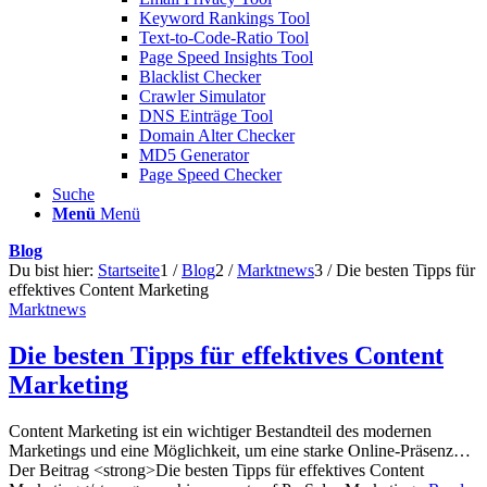
Keyword Rankings Tool
Text-to-Code-Ratio Tool
Page Speed Insights Tool
Blacklist Checker
Crawler Simulator
DNS Einträge Tool
Domain Alter Checker
MD5 Generator
Page Speed Checker
Suche
Menü
Menü
Blog
Du bist hier:
Startseite
1
/
Blog
2
/
Marktnews
3
/
Die besten Tipps für
effektives Content Marketing
Marktnews
Die besten Tipps für effektives Content
Marketing
Content Marketing ist ein wichtiger Bestandteil des modernen
Marketings und eine Möglichkeit, um eine starke Online-Präsenz…
Der Beitrag <strong>Die besten Tipps für effektives Content