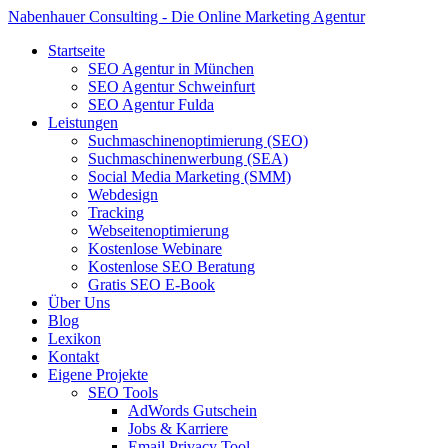
Nabenhauer Consulting - Die Online Marketing Agentur
Startseite
SEO Agentur in München
SEO Agentur Schweinfurt
SEO Agentur Fulda
Leistungen
Suchmaschinenoptimierung (SEO)
Suchmaschinenwerbung (SEA)
Social Media Marketing (SMM)
Webdesign
Tracking
Webseitenoptimierung
Kostenlose Webinare
Kostenlose SEO Beratung
Gratis SEO E-Book
Über Uns
Blog
Lexikon
Kontakt
Eigene Projekte
SEO Tools
AdWords Gutschein
Jobs & Karriere
Email Privacy Tool