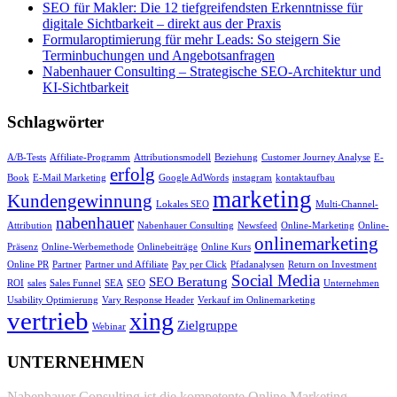
SEO für Makler: Die 12 tiefgreifendsten Erkenntnisse für
digitale Sichtbarkeit – direkt aus der Praxis
Formularoptimierung für mehr Leads: So steigern Sie
Terminbuchungen und Angebotsanfragen
Nabenhauer Consulting – Strategische SEO-Architektur und
KI-Sichtbarkeit
Schlagwörter
A/B-Tests
Affiliate-Programm
Attributionsmodell
Beziehung
Customer Journey Analyse
E-
erfolg
Book
E-Mail Marketing
Google AdWords
instagram
kontaktaufbau
marketing
Kundengewinnung
Lokales SEO
Multi-Channel-
nabenhauer
Attribution
Nabenhauer Consulting
Newsfeed
Online-Marketing
Online-
onlinemarketing
Präsenz
Online-Werbemethode
Onlinebeiträge
Online Kurs
Online PR
Partner
Partner und Affiliate
Pay per Click
Pfadanalysen
Return on Investment
Social Media
SEO Beratung
ROI
sales
Sales Funnel
SEA
SEO
Unternehmen
Usability Optimierung
Vary Response Header
Verkauf im Onlinemarketing
vertrieb
xing
Zielgruppe
Webinar
UNTERNEHMEN
Nabenhauer Consulting ist die kompetente Online Marketing