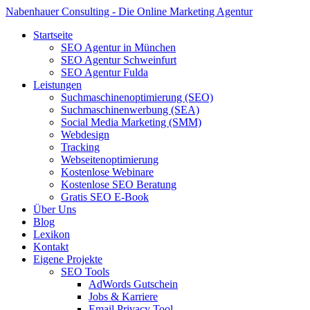
Nabenhauer Consulting - Die Online Marketing Agentur
Startseite
SEO Agentur in München
SEO Agentur Schweinfurt
SEO Agentur Fulda
Leistungen
Suchmaschinenoptimierung (SEO)
Suchmaschinenwerbung (SEA)
Social Media Marketing (SMM)
Webdesign
Tracking
Webseitenoptimierung
Kostenlose Webinare
Kostenlose SEO Beratung
Gratis SEO E-Book
Über Uns
Blog
Lexikon
Kontakt
Eigene Projekte
SEO Tools
AdWords Gutschein
Jobs & Karriere
Email Privacy Tool