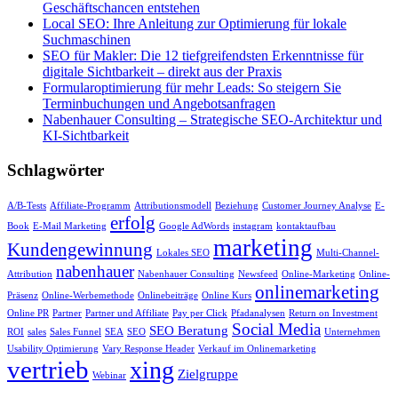
Geschäftschancen entstehen
Local SEO: Ihre Anleitung zur Optimierung für lokale
Suchmaschinen
SEO für Makler: Die 12 tiefgreifendsten Erkenntnisse für
digitale Sichtbarkeit – direkt aus der Praxis
Formularoptimierung für mehr Leads: So steigern Sie
Terminbuchungen und Angebotsanfragen
Nabenhauer Consulting – Strategische SEO-Architektur und
KI-Sichtbarkeit
Schlagwörter
A/B-Tests
Affiliate-Programm
Attributionsmodell
Beziehung
Customer Journey Analyse
E-
erfolg
Book
E-Mail Marketing
Google AdWords
instagram
kontaktaufbau
marketing
Kundengewinnung
Lokales SEO
Multi-Channel-
nabenhauer
Attribution
Nabenhauer Consulting
Newsfeed
Online-Marketing
Online-
onlinemarketing
Präsenz
Online-Werbemethode
Onlinebeiträge
Online Kurs
Online PR
Partner
Partner und Affiliate
Pay per Click
Pfadanalysen
Return on Investment
Social Media
SEO Beratung
ROI
sales
Sales Funnel
SEA
SEO
Unternehmen
Usability Optimierung
Vary Response Header
Verkauf im Onlinemarketing
vertrieb
xing
Zielgruppe
Webinar