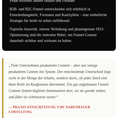
Phase erfordert andere Inhalte und Formate.
•
B2B- und B2C-Funnel unterscheiden sich erheblich in
Entscheidungstiefe, Formaten und Kaufzyklen – eine einheitliche
Strategie für beide ist selten zielführend.
•
Topische Autorität, interne Verlinkung und phasengenaue SEO-
Optimierung sind die zentralen Hebel, um Funnel-Content
dauerhaft sichtbar und wirksam zu halten.
„Viele Unternehmen produzieren Content – aber nur wenige
produzieren Content mit System. Der entscheidende Unterschied liegt
nicht in der Menge der Inhalte, sondern darin, ob jedes Stück eine
klare Rolle im Kaufprozess übernimmt. Ein gut aufgebautes Funnel-
Content-System begleitet Interessenten dort, wo sie gerade stehen,
und führt sie schrittweise weiter.“
— PRAXIS-EINSCHÄTZUNG VON NABENHAUER
CONSULTING