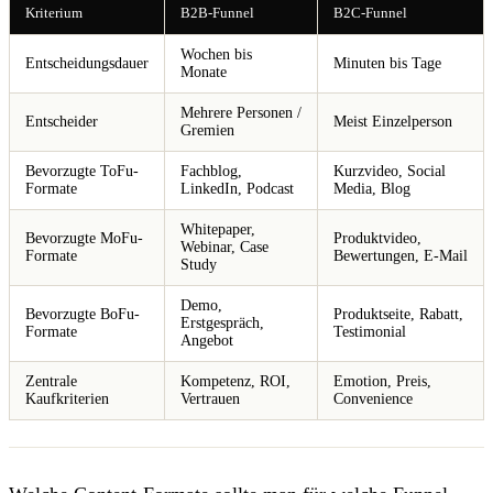
Kriterium
B2B-Funnel
B2C-Funnel
Wochen bis
Entscheidungsdauer
Minuten bis Tage
Monate
Mehrere Personen /
Entscheider
Meist Einzelperson
Gremien
Bevorzugte ToFu-
Fachblog,
Kurzvideo, Social
Formate
LinkedIn, Podcast
Media, Blog
Whitepaper,
Bevorzugte MoFu-
Produktvideo,
Webinar, Case
Formate
Bewertungen, E-Mail
Study
Demo,
Bevorzugte BoFu-
Produktseite, Rabatt,
Erstgespräch,
Formate
Testimonial
Angebot
Zentrale
Kompetenz, ROI,
Emotion, Preis,
Kaufkriterien
Vertrauen
Convenience