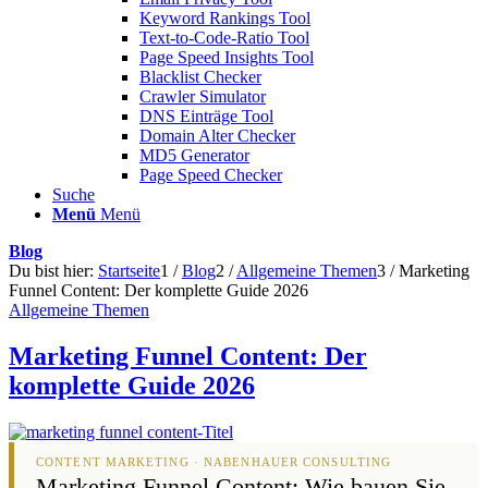
Keyword Rankings Tool
Text-to-Code-Ratio Tool
Page Speed Insights Tool
Blacklist Checker
Crawler Simulator
DNS Einträge Tool
Domain Alter Checker
MD5 Generator
Page Speed Checker
Suche
Menü
Menü
Blog
Du bist hier:
Startseite
1
/
Blog
2
/
Allgemeine Themen
3
/
Marketing
Funnel Content: Der komplette Guide 2026
Allgemeine Themen
Marketing Funnel Content: Der
komplette Guide 2026
CONTENT MARKETING · NABENHAUER CONSULTING
Marketing Funnel Content: Wie bauen Sie