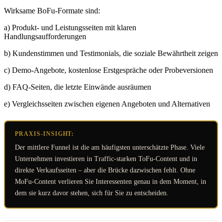
Wirksame BoFu-Formate sind:
a) Produkt- und Leistungsseiten mit klaren
Handlungsaufforderungen
b) Kundenstimmen und Testimonials, die soziale Bewährtheit zeigen
c) Demo-Angebote, kostenlose Erstgespräche oder Probeversionen
d) FAQ-Seiten, die letzte Einwände ausräumen
e) Vergleichsseiten zwischen eigenen Angeboten und Alternativen
PRAXIS-INSIGHT:
Der mittlere Funnel ist die am häufigsten unterschätzte Phase. Viele
Unternehmen investieren in Traffic-starken ToFu-Content und in
direkte Verkaufsseiten – aber die Brücke dazwischen fehlt. Ohne
MoFu-Content verlieren Sie Interessenten genau in dem Moment, in
dem sie kurz davor stehen, sich für Sie zu entscheiden.