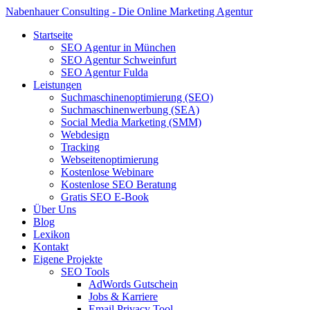
Nabenhauer Consulting - Die Online Marketing Agentur
Startseite
SEO Agentur in München
SEO Agentur Schweinfurt
SEO Agentur Fulda
Leistungen
Suchmaschinenoptimierung (SEO)
Suchmaschinenwerbung (SEA)
Social Media Marketing (SMM)
Webdesign
Tracking
Webseitenoptimierung
Kostenlose Webinare
Kostenlose SEO Beratung
Gratis SEO E-Book
Über Uns
Blog
Lexikon
Kontakt
Eigene Projekte
SEO Tools
AdWords Gutschein
Jobs & Karriere
Email Privacy Tool