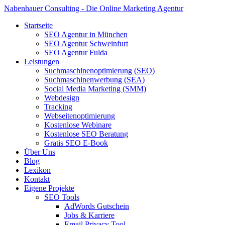
Nabenhauer Consulting - Die Online Marketing Agentur
Startseite
SEO Agentur in München
SEO Agentur Schweinfurt
SEO Agentur Fulda
Leistungen
Suchmaschinenoptimierung (SEO)
Suchmaschinenwerbung (SEA)
Social Media Marketing (SMM)
Webdesign
Tracking
Webseitenoptimierung
Kostenlose Webinare
Kostenlose SEO Beratung
Gratis SEO E-Book
Über Uns
Blog
Lexikon
Kontakt
Eigene Projekte
SEO Tools
AdWords Gutschein
Jobs & Karriere
Email Privacy Tool