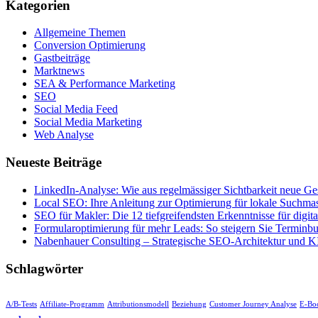
Kategorien
Allgemeine Themen
Conversion Optimierung
Gastbeiträge
Marktnews
SEA & Performance Marketing
SEO
Social Media Feed
Social Media Marketing
Web Analyse
Neueste Beiträge
LinkedIn-Analyse: Wie aus regelmässiger Sichtbarkeit neue Ge
Local SEO: Ihre Anleitung zur Optimierung für lokale Suchma
SEO für Makler: Die 12 tiefgreifendsten Erkenntnisse für digital
Formularoptimierung für mehr Leads: So steigern Sie Termin
Nabenhauer Consulting – Strategische SEO-Architektur und KI
Schlagwörter
A/B-Tests
Affiliate-Programm
Attributionsmodell
Beziehung
Customer Journey Analyse
E-Bo