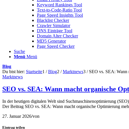
Keyword Rankings Tool
Text-to-Code-Ratio Tool
Page Speed Insights Tool
Blacklist Checker
Crawler Simulator
DNS Einträge Tool
Domain Alter Checker
MD5 Generator
Page Speed Checker
Suche
Menü
Menü
Blog
Du bist hier:
Startseite
1
/
Blog
2
/
Marktnews
3
/
SEO vs. SEA: Wann m
Marktnews
SEO vs. SEA: Wann macht organische Opt
In der heutigen digitalen Welt sind Suchmaschinenoptimierung (SE
Der Beitrag SEO vs. SEA: Wann macht organische Optimierung mehr 
27. Januar 2026
/
von
Eintrag teilen