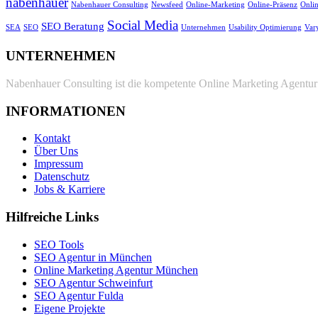
nabenhauer
Nabenhauer Consulting
Newsfeed
Online-Marketing
Online-Präsenz
Onli
Social Media
SEO Beratung
SEA
SEO
Unternehmen
Usability Optimierung
Var
UNTERNEHMEN
Nabenhauer Consulting ist die kompetente Online Marketing Agentur 
INFORMATIONEN
Kontakt
Über Uns
Impressum
Datenschutz
Jobs & Karriere
Hilfreiche Links
SEO Tools
SEO Agentur in München
Online Marketing Agentur München
SEO Agentur Schweinfurt
SEO Agentur Fulda
Eigene Projekte