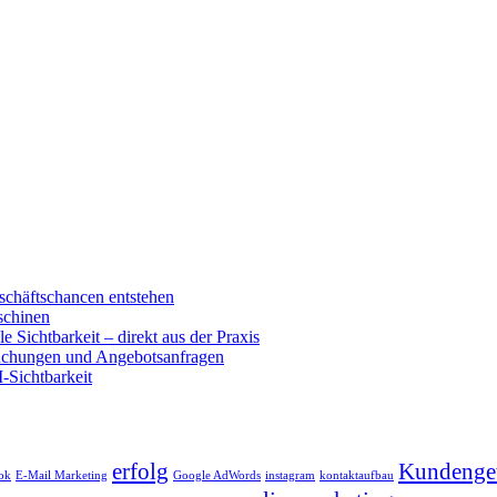
schäftschancen entstehen
schinen
e Sichtbarkeit – direkt aus der Praxis
buchungen und Angebotsanfragen
-Sichtbarkeit
erfolg
Kundenge
ok
E-Mail Marketing
Google AdWords
instagram
kontaktaufbau