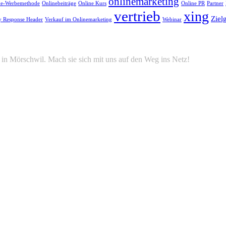
onlinemarketing
ne-Werbemethode
Onlinebeiträge
Online Kurs
Online PR
Partner
vertrieb
xing
Ziel
y Response Header
Verkauf im Onlinemarketing
Webinar
in Mörschwil. Mach sie sich mit uns auf den Weg ins Netz!