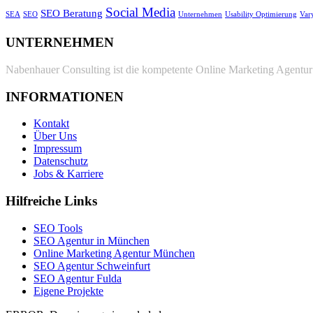
Social Media
SEO Beratung
SEA
SEO
Unternehmen
Usability Optimierung
Var
UNTERNEHMEN
Nabenhauer Consulting ist die kompetente Online Marketing Agentur 
INFORMATIONEN
Kontakt
Über Uns
Impressum
Datenschutz
Jobs & Karriere
Hilfreiche Links
SEO Tools
SEO Agentur in München
Online Marketing Agentur München
SEO Agentur Schweinfurt
SEO Agentur Fulda
Eigene Projekte