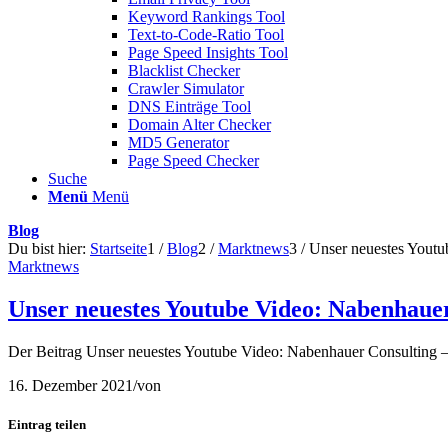
Keyword Rankings Tool
Text-to-Code-Ratio Tool
Page Speed Insights Tool
Blacklist Checker
Crawler Simulator
DNS Einträge Tool
Domain Alter Checker
MD5 Generator
Page Speed Checker
Suche
Menü
Menü
Blog
Du bist hier:
Startseite
1
/
Blog
2
/
Marktnews
3
/
Unser neuestes Youtub
Marktnews
Unser neuestes Youtube Video: Nabenhauer
Der Beitrag Unser neuestes Youtube Video: Nabenhauer Consulting – 
16. Dezember 2021
/
von
Eintrag teilen