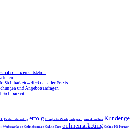
schäftschancen entstehen
schinen
e Sichtbarkeit – direkt aus der Praxis
buchungen und Angebotsanfragen
-Sichtbarkeit
erfolg
Kundenge
ok
E-Mail Marketing
Google AdWords
instagram
kontaktaufbau
onlinemarketing
ne-Werbemethode
Onlinebeiträge
Online Kurs
Online PR
Partner