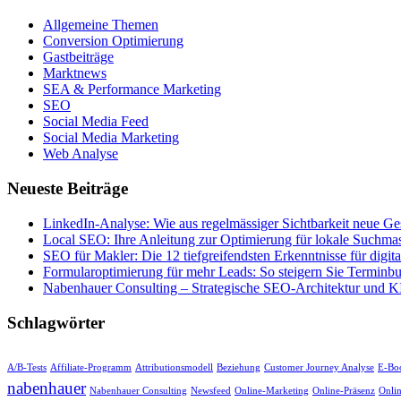
Allgemeine Themen
Conversion Optimierung
Gastbeiträge
Marktnews
SEA & Performance Marketing
SEO
Social Media Feed
Social Media Marketing
Web Analyse
Neueste Beiträge
LinkedIn-Analyse: Wie aus regelmässiger Sichtbarkeit neue Ge
Local SEO: Ihre Anleitung zur Optimierung für lokale Suchma
SEO für Makler: Die 12 tiefgreifendsten Erkenntnisse für digital
Formularoptimierung für mehr Leads: So steigern Sie Termin
Nabenhauer Consulting – Strategische SEO-Architektur und KI
Schlagwörter
A/B-Tests
Affiliate-Programm
Attributionsmodell
Beziehung
Customer Journey Analyse
E-Bo
nabenhauer
Nabenhauer Consulting
Newsfeed
Online-Marketing
Online-Präsenz
Onli