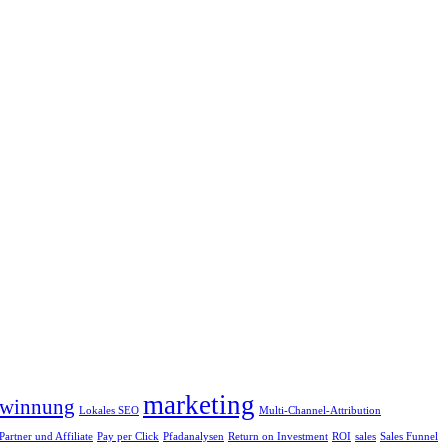
marketing
winnung
Lokales SEO
Multi-Channel-Attribution
Partner und Affiliate
Pay per Click
Pfadanalysen
Return on Investment
ROI
sales
Sales Funnel