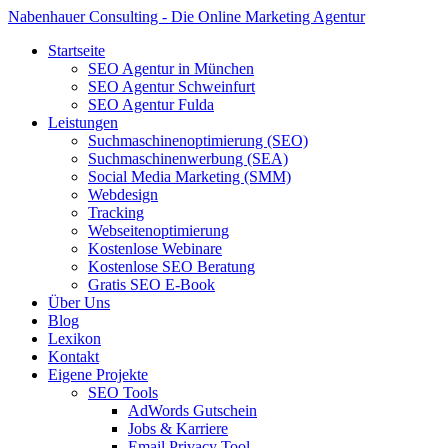
Nabenhauer Consulting - Die Online Marketing Agentur
Startseite
SEO Agentur in München
SEO Agentur Schweinfurt
SEO Agentur Fulda
Leistungen
Suchmaschinenoptimierung (SEO)
Suchmaschinenwerbung (SEA)
Social Media Marketing (SMM)
Webdesign
Tracking
Webseitenoptimierung
Kostenlose Webinare
Kostenlose SEO Beratung
Gratis SEO E-Book
Über Uns
Blog
Lexikon
Kontakt
Eigene Projekte
SEO Tools
AdWords Gutschein
Jobs & Karriere
Email Privacy Tool