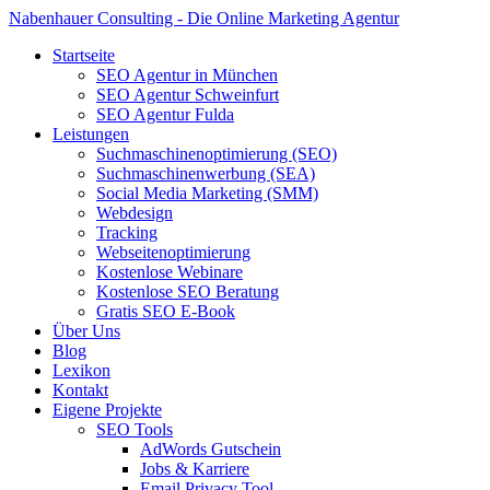
Nabenhauer Consulting - Die Online Marketing Agentur
Startseite
SEO Agentur in München
SEO Agentur Schweinfurt
SEO Agentur Fulda
Leistungen
Suchmaschinenoptimierung (SEO)
Suchmaschinenwerbung (SEA)
Social Media Marketing (SMM)
Webdesign
Tracking
Webseitenoptimierung
Kostenlose Webinare
Kostenlose SEO Beratung
Gratis SEO E-Book
Über Uns
Blog
Lexikon
Kontakt
Eigene Projekte
SEO Tools
AdWords Gutschein
Jobs & Karriere
Email Privacy Tool