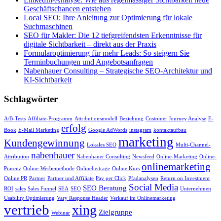
Geschäftschancen entstehen
Local SEO: Ihre Anleitung zur Optimierung für lokale
Suchmaschinen
SEO für Makler: Die 12 tiefgreifendsten Erkenntnisse für
digitale Sichtbarkeit – direkt aus der Praxis
Formularoptimierung für mehr Leads: So steigern Sie
Terminbuchungen und Angebotsanfragen
Nabenhauer Consulting – Strategische SEO-Architektur und
KI-Sichtbarkeit
Schlagwörter
A/B-Tests
Affiliate-Programm
Attributionsmodell
Beziehung
Customer Journey Analyse
E-
erfolg
Book
E-Mail Marketing
Google AdWords
instagram
kontaktaufbau
marketing
Kundengewinnung
Lokales SEO
Multi-Channel-
nabenhauer
Attribution
Nabenhauer Consulting
Newsfeed
Online-Marketing
Online-
onlinemarketing
Präsenz
Online-Werbemethode
Onlinebeiträge
Online Kurs
Online PR
Partner
Partner und Affiliate
Pay per Click
Pfadanalysen
Return on Investment
Social Media
SEO Beratung
ROI
sales
Sales Funnel
SEA
SEO
Unternehmen
Usability Optimierung
Vary Response Header
Verkauf im Onlinemarketing
vertrieb
xing
Zielgruppe
Webinar