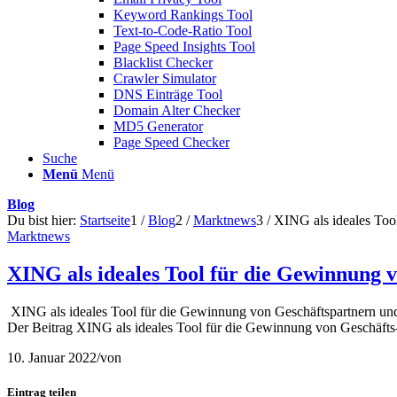
Keyword Rankings Tool
Text-to-Code-Ratio Tool
Page Speed Insights Tool
Blacklist Checker
Crawler Simulator
DNS Einträge Tool
Domain Alter Checker
MD5 Generator
Page Speed Checker
Suche
Menü
Menü
Blog
Du bist hier:
Startseite
1
/
Blog
2
/
Marktnews
3
/
XING als ideales Too
Marktnews
XING als ideales Tool für die Gewinnung 
XING als ideales Tool für die Gewinnung von Geschäftspartnern 
Der Beitrag XING als ideales Tool für die Gewinnung von Geschäfts-
10. Januar 2022
/
von
Eintrag teilen