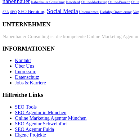
nabenhauer
Nabenhauer Consulting
Newsfeed
Online-Marketing
Online-Präsenz
Onli
Social Media
SEO Beratung
SEA
SEO
Unternehmen
Usability Optimierung
Var
UNTERNEHMEN
Nabenhauer Consulting ist die kompetente Online Marketing Agentur 
INFORMATIONEN
Kontakt
Über Uns
Impressum
Datenschutz
Jobs & Karriere
Hilfreiche Links
SEO Tools
SEO Agentur in München
Online Marketing Agentur München
SEO Agentur Schweinfurt
SEO Agentur Fulda
Eigene Projekte