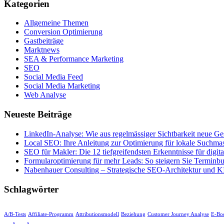
Kategorien
Allgemeine Themen
Conversion Optimierung
Gastbeiträge
Marktnews
SEA & Performance Marketing
SEO
Social Media Feed
Social Media Marketing
Web Analyse
Neueste Beiträge
LinkedIn-Analyse: Wie aus regelmässiger Sichtbarkeit neue Ge
Local SEO: Ihre Anleitung zur Optimierung für lokale Suchma
SEO für Makler: Die 12 tiefgreifendsten Erkenntnisse für digital
Formularoptimierung für mehr Leads: So steigern Sie Termin
Nabenhauer Consulting – Strategische SEO-Architektur und KI
Schlagwörter
A/B-Tests
Affiliate-Programm
Attributionsmodell
Beziehung
Customer Journey Analyse
E-Bo