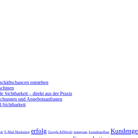
schäftschancen entstehen
schinen
e Sichtbarkeit – direkt aus der Praxis
buchungen und Angebotsanfragen
-Sichtbarkeit
erfolg
Kundenge
ok
E-Mail Marketing
Google AdWords
instagram
kontaktaufbau