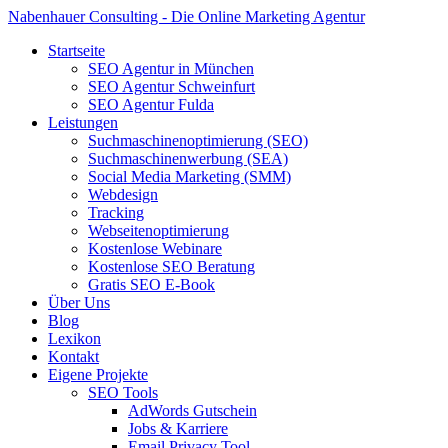
Nabenhauer Consulting - Die Online Marketing Agentur
Startseite
SEO Agentur in München
SEO Agentur Schweinfurt
SEO Agentur Fulda
Leistungen
Suchmaschinenoptimierung (SEO)
Suchmaschinenwerbung (SEA)
Social Media Marketing (SMM)
Webdesign
Tracking
Webseitenoptimierung
Kostenlose Webinare
Kostenlose SEO Beratung
Gratis SEO E-Book
Über Uns
Blog
Lexikon
Kontakt
Eigene Projekte
SEO Tools
AdWords Gutschein
Jobs & Karriere
Email Privacy Tool