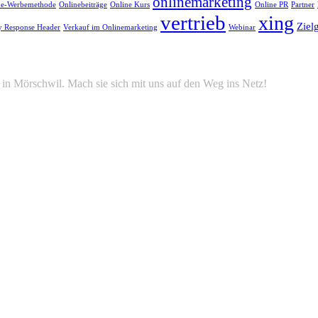
onlinemarketing
ne-Werbemethode
Onlinebeiträge
Online Kurs
Online PR
Partner
vertrieb
xing
Ziel
y Response Header
Verkauf im Onlinemarketing
Webinar
in Mörschwil. Mach sie sich mit uns auf den Weg ins Netz!