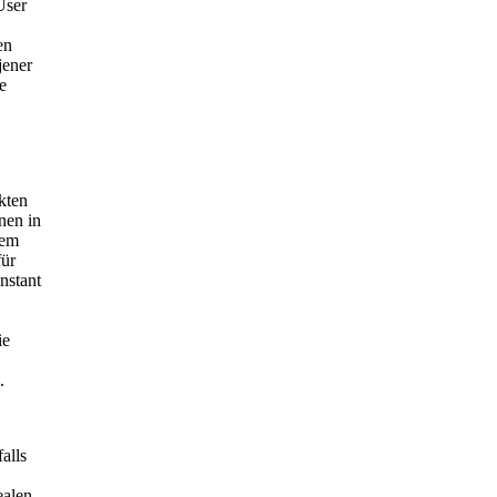
User
en
jener
e
kten
nen in
nem
für
nstant
ie
.
alls
ealen