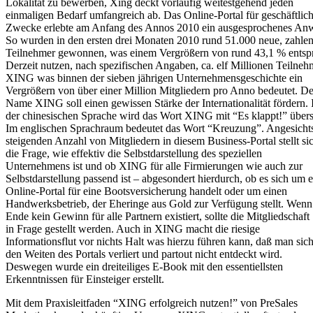
Lokalität zu bewerben, Xing deckt vorläufig weitestgehend jeden
einmaligen Bedarf umfangreich ab. Das Online-Portal für geschäftlic
Zwecke erlebte am Anfang des Annos 2010 ein ausgesprochenes An
So wurden in den ersten drei Monaten 2010 rund 51.000 neue, zahle
Teilnehmer gewonnen, was einem Vergrößern von rund 43,1 % entspr
Derzeit nutzen, nach spezifischen Angaben, ca. elf Millionen Teilneh
XING was binnen der sieben jährigen Unternehmensgeschichte ein
Vergrößern von über einer Million Mitgliedern pro Anno bedeutet. De
Name XING soll einen gewissen Stärke der Internationalität fördern. 
der chinesischen Sprache wird das Wort XING mit “Es klappt!” übers
Im englischen Sprachraum bedeutet das Wort “Kreuzung”. Angesichts
steigenden Anzahl von Mitgliedern in diesem Business-Portal stellt si
die Frage, wie effektiv die Selbstdarstellung des speziellen
Unternehmens ist und ob XING für alle Firmierungen wie auch zur
Selbstdarstellung passend ist – abgesondert hierdurch, ob es sich um e
Online-Portal für eine Bootsversicherung handelt oder um einen
Handwerksbetrieb, der Eheringe aus Gold zur Verfügung stellt. Wen
Ende kein Gewinn für alle Partnern existiert, sollte die Mitgliedschaft
in Frage gestellt werden. Auch in XING macht die riesige
Informationsflut vor nichts Halt was hierzu führen kann, daß man sich
den Weiten des Portals verliert und partout nicht entdeckt wird.
Deswegen wurde ein dreiteiliges E-Book mit den essentiellsten
Erkenntnissen für Einsteiger erstellt.
Mit dem Praxisleitfaden “XING erfolgreich nutzen!” von PreSales