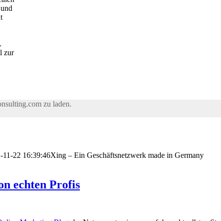
 und
t
.
l zur
onsulting.com zu laden.
-11-22 16:39:46
Xing – Ein Geschäftsnetzwerk made in Germany
on echten Profis