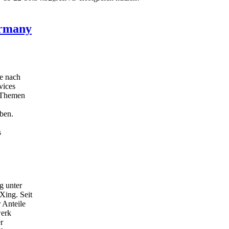
ermany
e nach
vices
e Themen
ben.
s
g unter
ing. Seit
 Anteile
werk
r