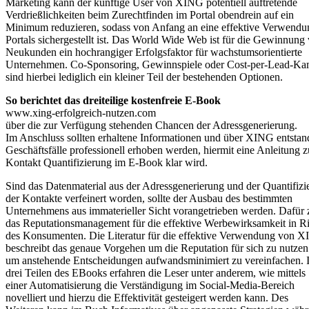
Marketing kann der künftige User von XING potentiell auftretende
Verdrießlichkeiten beim Zurechtfinden im Portal obendrein auf ein
Minimum reduzieren, sodass von Anfang an eine effektive Verwendu
Portals sichergestellt ist. Das World Wide Web ist für die Gewinnung
Neukunden ein hochrangiger Erfolgsfaktor für wachstumsorientierte
Unternehmen. Co-Sponsoring, Gewinnspiele oder Cost-per-Lead-K
sind hierbei lediglich ein kleiner Teil der bestehenden Optionen.
So berichtet das dreiteilige kostenfreie E-Book
www.xing-erfolgreich-nutzen.com
über die zur Verfügung stehenden Chancen der Adressgenerierung.
Im Anschluss sollten erhaltene Informationen und über XING entsta
Geschäftsfälle professionell erhoben werden, hiermit eine Anleitung z
Kontakt Quantifizierung im E-Book klar wird.
Sind das Datenmaterial aus der Adressgenerierung und der Quantifizi
der Kontakte verfeinert worden, sollte der Ausbau des bestimmten
Unternehmens aus immaterieller Sicht vorangetrieben werden. Dafür 
das Reputationsmanagement für die effektive Werbewirksamkeit in R
des Konsumenten. Die Literatur für die effektive Verwendung von 
beschreibt das genaue Vorgehen um die Reputation für sich zu nutze
um anstehende Entscheidungen aufwandsminimiert zu vereinfachen. 
drei Teilen des EBooks erfahren die Leser unter anderem, wie mittels
einer Automatisierung die Verständigung im Social-Media-Bereich
novelliert und hierzu die Effektivität gesteigert werden kann. Des