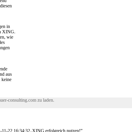
rend
diesen
en in
in XING.
en, wie
les
ungen
ende
nd aus
 keine
uer-consulting.com zu laden.
-11-22 16:34:32
„XING erfolgreich nutzen!”