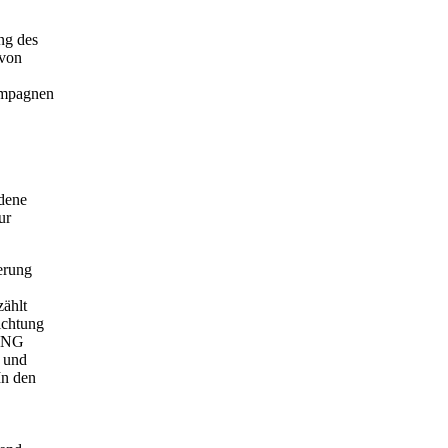
ng des
 von
ampagnen
ndene
ur
erung
zählt
ichtung
XING
n und
In den