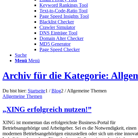
Keyword Rankings Tool
Text-to-Code-Ratio Tool
Page Speed Insights Tool
Blacklist Checker
Crawler Simulator
DNS Einträge Tool
Domain Alter Checker
MD5 Generator
Page Speed Checker
Suche
Menü
Menü
Archiv für die Kategorie: Allg
Du bist hier:
Startseite
1
/
Blog
2
/
Allgemeine Themen
Allgemeine Themen
„XING erfolgreich nutzen!”
XING ist momentan das erfolgreichste Business-Portal für
Betriebsangehörige und Arbeitgeber. Sei es die Notwendigkeit, einen
modernen Betriebsangehörigen einzustellen oder sich um eine innova