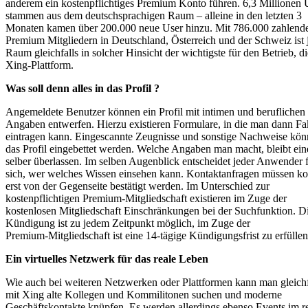
anderem ein kostenpflichtiges Premium Konto führen. 6,3 Millionen 
stammen aus dem deutschsprachigen Raum – alleine in den letzten 3
Monaten kamen über 200.000 neue User hinzu. Mit 786.000 zahlend
Premium Mitgliedern in Deutschland, Österreich und der Schweiz ist 
Raum gleichfalls in solcher Hinsicht der wichtigste für den Betrieb, di
Xing-Plattform.
Was soll denn alles in das Profil ?
Angemeldete Benutzer können ein Profil mit intimen und beruflichen
Angaben entwerfen. Hierzu existieren Formulare, in die man dann Fa
eintragen kann. Eingescannte Zeugnisse und sonstige Nachweise kön
das Profil eingebettet werden. Welche Angaben man macht, bleibt ei
selber überlassen. Im selben Augenblick entscheidet jeder Anwender 
sich, wer welches Wissen einsehen kann. Kontaktanfragen müssen ko
erst von der Gegenseite bestätigt werden. Im Unterschied zur
kostenpflichtigen Premium-Mitgliedschaft existieren im Zuge der
kostenlosen Mitgliedschaft Einschränkungen bei der Suchfunktion. D
Kündigung ist zu jedem Zeitpunkt möglich, im Zuge der
Premium-Mitgliedschaft ist eine 14-tägige Kündigungsfrist zu erfüllen
Ein virtuelles Netzwerk für das reale Leben
Wie auch bei weiteren Netzwerken oder Plattformen kann man gleichf
mit Xing alte Kollegen und Kommilitonen suchen und moderne
Geschäftskontakte knüpfen. Es werden allerdings ebenso Events im r