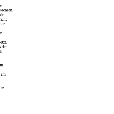
he
wachsen.
nde
icht.
mer
r
In
etzt.
 der
ch
in
n am
 in