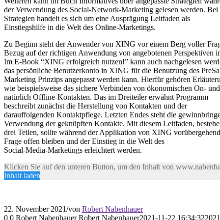
Weiteren kann im Buch Informatives über angepasste Strategien wäh
der Verwendung des Social-Network-Marketing gelesen werden. Bei 
Strategien handelt es sich um eine Ausprägung Leitfaden als
Einstiegshilfe in die Welt des Online-Marketings.
Zu Beginn steht der Anwender von XING vor einem Berg voller Frag
Bezug auf der richtigen Anwendung von angebotenen Perspektiven 
Im E-Book “XING erfolgreich nutzen!” kann auch nachgelesen werd
das persönliche Benutzerkonto in XING für die Benutzung des PreSa
Marketing Prinzips angepasst werden kann. Hierfür gehören Erläuter
wie beispielsweise das sichere Verbinden von ökonomischen On- und
natürlich Offline-Kontakten. Das im Dreiteiler erwähnt Programm
beschreibt zunächst die Herstellung von Kontakten und der
darauffolgenden Kontaktpflege. Letzten Endes steht die gewinnbring
Verwendung der geknüpften Kontakte. Mit diesem Leitfaden, bestehe
drei Teilen, sollte während der Applikation von XING vorübergehend
Frage offen bleiben und der Einstieg in die Welt des
Social-Media-Marketings erleichtert werden.
Klicken Sie auf den unteren Button, um den Inhalt von www.nabenha
Inhalt laden
22. November 2021
/
von
Robert Nabenhauer
0
0
Robert Nabenhauer
Robert Nabenhauer
2021-11-22 16:34:32
2021