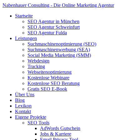
Nabenhauer Consulting - Die Online Marketing Agentur
Startseite
SEO Agentur in München
SEO Agentur Schweinfurt
SEO Agentur Fulda
Leistungen
Suchmaschinenoptimierung (SEO)
Suchmaschinenwerbung (SEA)
Social Media Marketing (SMM)
Webdesign
Tracking
Webseitenoptimierung
Kostenlose Webinare
Kostenlose SEO Beratung
Gratis SEO E-Book
Über Uns
Blog
Lexikon
Kontakt
Eigene Projekte
SEO Tools
AdWords Gutschein
Jobs & Karriere
Email Privacy Tool